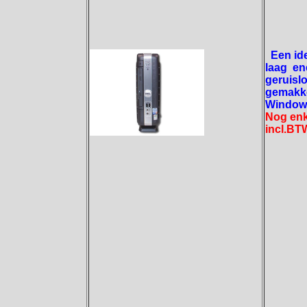
Een id
laag en
geruislo
gemakkel
Window
Nog enke
incl.BT