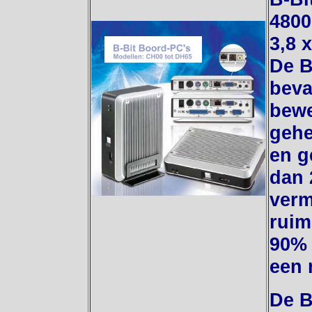
4800
3,8 
De B
beva
bewe
gehe
en g
dan 
verm
ruim
90% 
een 
De B