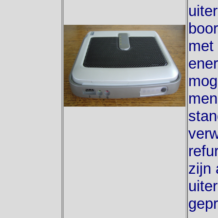
uite
boo
met 
ener
moge
men
sta
ver
refu
zijn
uite
gepr