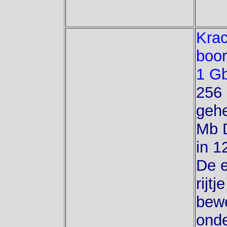
Krac
boo
1 G
256 
geh
Mb 
in 1
De e
rijtj
bew
onde