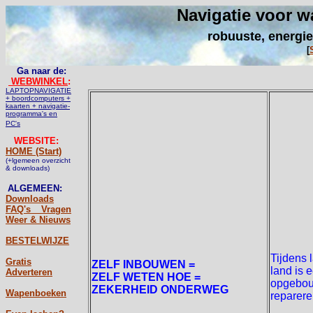
Navigatie voor w
robuuste, energie
[
Ga naar de:
WEBWINKEL
:
LAPTOPNAVIGATIE
+ boordcomputers +
kaarten + navigatie-
programma's en
PC's
WEBSITE:
HOME (Start)
(+lgemeen overzicht
& downloads)
ALGEMEEN:
Downloads
FAQ's _ Vragen
Weer & Nieuws
BESTELWIJZE
Tijdens 
Gratis
ZELF INBOUWEN =
land is 
Adverteren
ZELF WETEN HOE =
opgebou
ZEKERHEID ONDERWEG
Wapenboeken
reparere