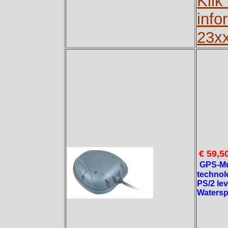
Klik
info
23xx
€ 59,5
GPS-Mui
technolo
PS/2 lev
Watersp