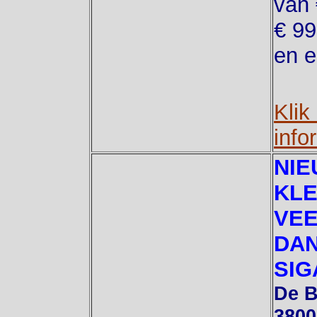
van 
€ 99
en 
Klik
info
NIE
KLE
VEE
DAN
SIG
De B
3800