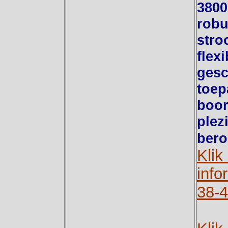
3800
robu
stro
flexi
gesc
toep
boor
plez
bero
Klik
info
38-4