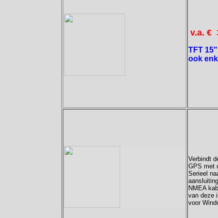
v.a. €
TFT 15" 
ook enke
Verbindt 
GPS met u
Serieel na
aansluitin
NMEA kabe
van deze i
voor Win