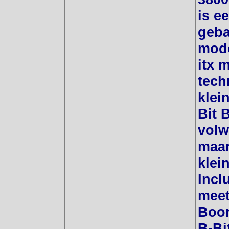
is e
geba
mode
itx 
tech
klei
Bit 
volw
maar
klei
Incl
meet
Boor
B-Bi